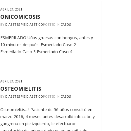
ABRIL 21, 2021
ONICOMICOSIS
BY
DIABETES PIE DIABÉTICO
POSTED IN
CASOS
ESMERILADO Uñas gruesas con hongos, antes y
10 minutos después. Esmerilado Caso 2
Esmerilado Caso 3 Esmerilado Caso 4
ABRIL 21, 2021
OSTEOMIELITIS
BY
DIABETES PIE DIABÉTICO
POSTED IN
CASOS
Osteomielitis…! Paciente de 56 años consultó en
marzo 2016, 4 meses antes desarrolló infección y
gangrena en pie izquierdo, le efectuaron
amputación del primer dedo en un hospital de